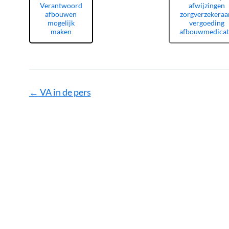
Verantwoord
afwijzingen
afbouwen
zorgverzekeraa
mogelijk
vergoeding
maken
afbouwmedicat
Pagina
←
VA in de pers
navigatie