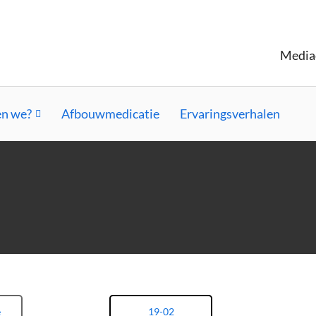
Media
n we?
Afbouwmedicatie
Ervaringsverhalen
e
19-02