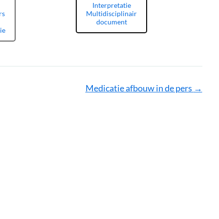
Interpretatie
rs
Multidisciplinair
document
ie
Medicatie afbouw in de pers
→