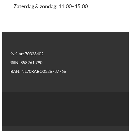
Zaterdag & zondag: 11:00–15:00
KvK-nr: 70323402
RSIN: 858261 790
IBAN: NL70RABO0326737766