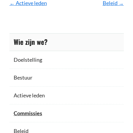
Pagina
←
Actieve leden
Beleid
→
navigatie
Wie zijn we?
Doelstelling
Bestuur
Actieve leden
Commissies
Beleid