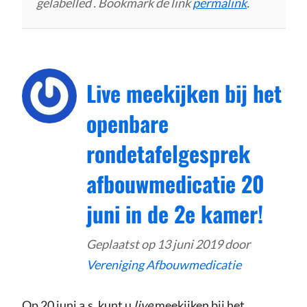
gelabelled . Bookmark de link
permalink
.
Live meekijken bij het
openbare
rondetafelgesprek
afbouwmedicatie 20
juni in de 2e kamer!
Geplaatst op
13 juni 2019
door
Vereniging Afbouwmedicatie
Op 20 juni a.s. kunt u
live
meekijken bij het