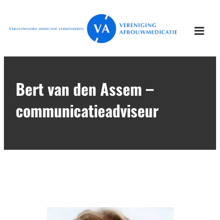
Ga
Vereniging
Verantwoord afbouwen
naar
Afbouwmedicatie
de
Togg
inhoud
mobi
men
Bert van den Assem –
communicatieadviseur