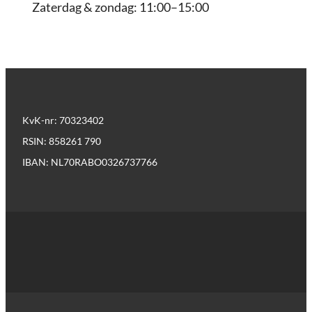
Zaterdag & zondag: 11:00–15:00
KvK-nr: 70323402
RSIN: 858261 790
IBAN: NL70RABO0326737766