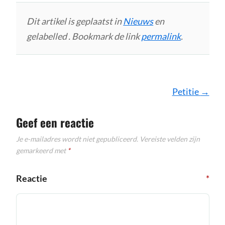
Dit artikel is geplaatst in
Nieuws
en
gelabelled . Bookmark de link
permalink
.
Bericht
Petitie
→
navigatie
Geef een reactie
Je e-mailadres wordt niet gepubliceerd.
Vereiste velden zijn
gemarkeerd met
*
Reactie
*