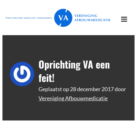
Ga
Vereniging
Verantwoord afbouwen
naar
Afbouwmedicatie
de
Togg
inhoud
mobi
men
Oprichting VA een
feit!
Geplaatst op
28 december 2017
door
Vereniging Afbouwmedicatie