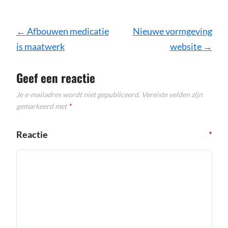
Bericht
←
Afbouwen medicatie
Nieuwe vormgeving
navigatie
is maatwerk
website
→
Geef een reactie
Je e-mailadres wordt niet gepubliceerd.
Vereiste velden zijn
gemarkeerd met
*
Reactie
*