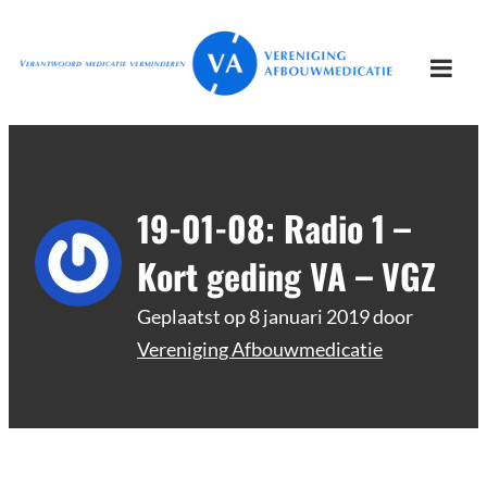
Ga
Vereniging
Verantwoord afbouwen
naar
Afbouwmedicatie
de
Togg
inhoud
mobi
men
19-01-08: Radio 1 –
Kort geding VA – VGZ
Geplaatst op
8 januari 2019
door
Vereniging Afbouwmedicatie