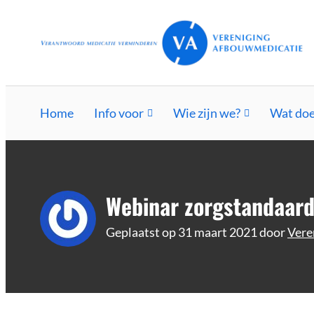
Ga
Vereniging Afbouwmedicatie
Verantwoord afbouwen
naar
de
inhoud
Home
Info voor
Wie zijn we?
Wat doe
Webinar zorgstandaar
Geplaatst op
31 maart 2021
door
Vere