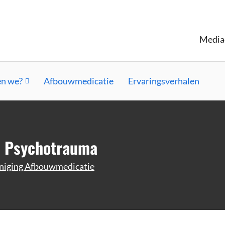
Media
n we?
Afbouwmedicatie
Ervaringsverhalen
d Psychotrauma
niging Afbouwmedicatie