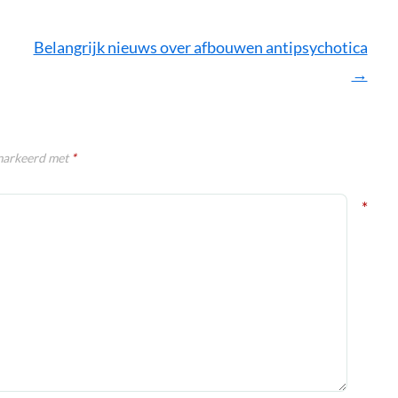
Belangrijk nieuws over afbouwen antipsychotica
→
emarkeerd met
*
*