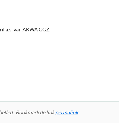
pril a.s. van AKWA GGZ.
belled . Bookmark de link
permalink
.