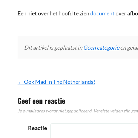
Een niet over het hoofd te zien
document
over afb
Dit artikel is geplaatst in
Geen categorie
en gela
Bericht
←
Ook Mad In The Netherlands!
navigatie
Geef een reactie
Je e-mailadres wordt niet gepubliceerd.
Vereiste velden zijn g
Reactie