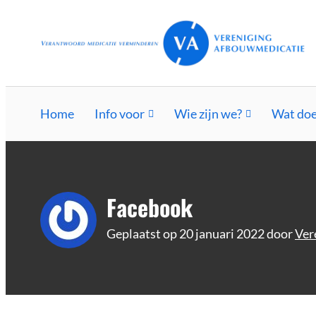
Ga
Vereniging Afbouwmedicatie
Verantwoord afbouwen
naar
de
inhoud
Home
Info voor
Wie zijn we?
Wat doe
Facebook
Geplaatst op
20 januari 2022
door
Ver