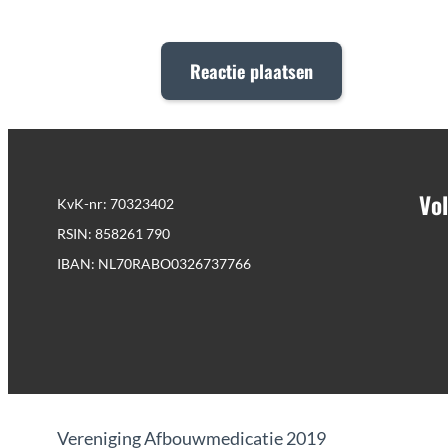
Vol
KvK-nr: 70323402
RSIN: 858261 790
IBAN: NL70RABO0326737766
Vereniging Afbouwmedicatie 2019