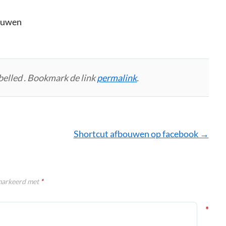
ouwen
belled . Bookmark de link
permalink
.
Shortcut afbouwen op facebook
→
emarkeerd met
*
*