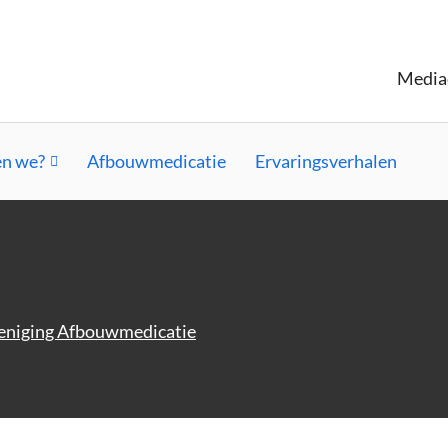
Media
n we?
Afbouwmedicatie
Ervaringsverhalen
eniging Afbouwmedicatie