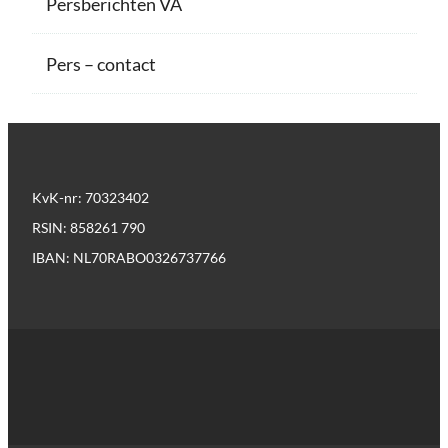
Persberichten VA
Pers – contact
KvK-nr: 70323402
RSIN: 858261 790
IBAN: NL70RABO0326737766