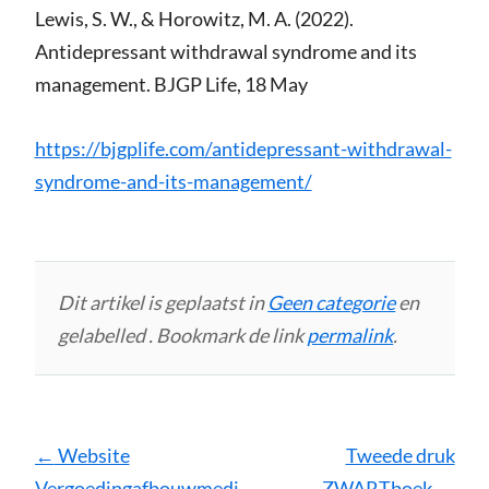
Lewis, S. W., & Horowitz, M. A. (2022).
Antidepressant withdrawal syndrome and its
management. BJGP Life, 18 May
https://bjgplife.com/antidepressant-withdrawal-
syndrome-and-its-management/
Dit artikel is geplaatst in
Geen categorie
en
gelabelled . Bookmark de link
permalink
.
Bericht
←
Website
Tweede druk
navigatie
Vergoedingafbouwmedi
ZWARTboek
→