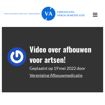
Ga
Vereniging
Verantwoord afbouwen
naar
Afbouwmedicatie
de
Togg
inhoud
mobi
men
Video over afbouwen
voor artsen!
Geplaatst op
19 mei 2022
door
Vereniging Afbouwmedicatie