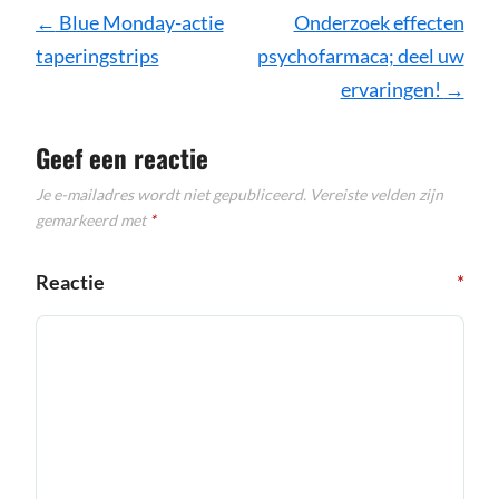
Bericht
←
Blue Monday-actie
Onderzoek effecten
navigatie
taperingstrips
psychofarmaca; deel uw
ervaringen!
→
Geef een reactie
Je e-mailadres wordt niet gepubliceerd.
Vereiste velden zijn
gemarkeerd met
*
Reactie
*