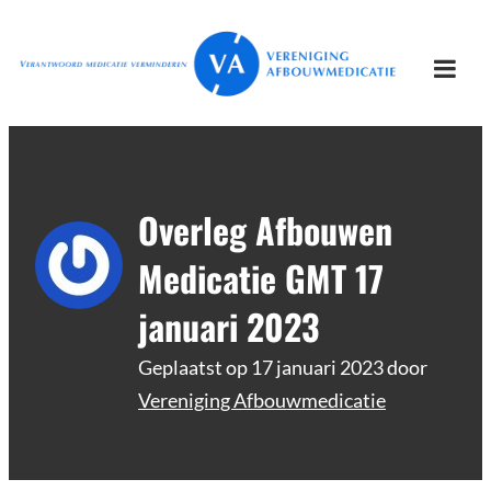
Ga
Vereniging
Verantwoord afbouwen
naar
Afbouwmedicatie
de
Togg
inhoud
mobi
men
Overleg Afbouwen
Medicatie GMT 17
januari 2023
Geplaatst op
17 januari 2023
door
Vereniging Afbouwmedicatie