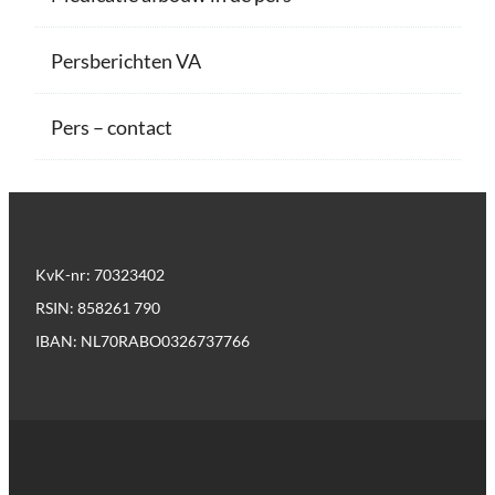
Persberichten VA
Pers – contact
KvK-nr: 70323402
RSIN: 858261 790
IBAN: NL70RABO0326737766