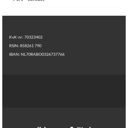
KvK-nr: 70323402
RSIN: 858261 790
IBAN: NL70RABO0326737766