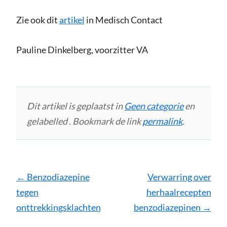
Zie ook dit
artikel
in Medisch Contact
Pauline Dinkelberg, voorzitter VA
Dit artikel is geplaatst in
Geen categorie
en
gelabelled . Bookmark de link
permalink
.
Bericht
←
Benzodiazepine
Verwarring over
navigatie
tegen
herhaalrecepten
onttrekkingsklachten
benzodiazepinen
→