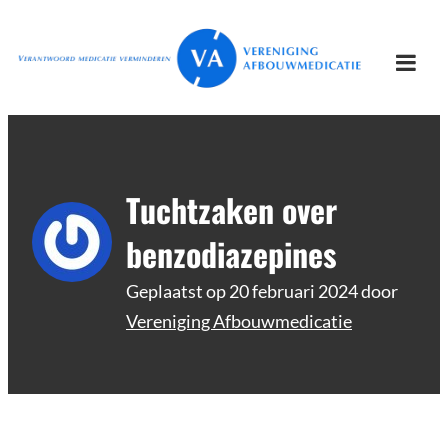
Ga
Vereniging
Verantwoord afbouwen
naar
Afbouwmedicatie
de
Togg
inhoud
mobi
men
Tuchtzaken over
benzodiazepines
Geplaatst op
20 februari 2024
door
Vereniging Afbouwmedicatie