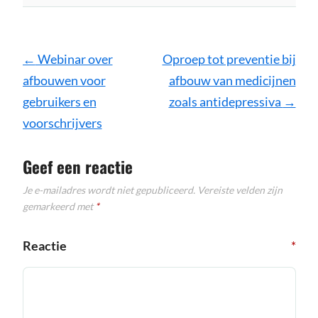
Bericht
←
Webinar over
Oproep tot preventie bij
navigatie
afbouwen voor
afbouw van medicijnen
gebruikers en
zoals antidepressiva
→
voorschrijvers
Geef een reactie
Je e-mailadres wordt niet gepubliceerd.
Vereiste velden zijn
gemarkeerd met
*
Reactie
*