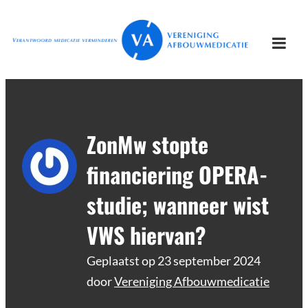
Ga
Vereniging
Verantwoord afbouwen
naar
Afbouwmedicatie
de
Togg
inhoud
mobi
men
ZonMw stopte
financiering OPERA-
studie; wanneer wist
VWS hiervan?
Geplaatst op
23 september 2024
door
Vereniging Afbouwmedicatie