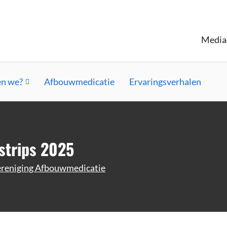
Media
n we?
Afbouwmedicatie
Ervaringsverhalen
strips 2025
reniging Afbouwmedicatie