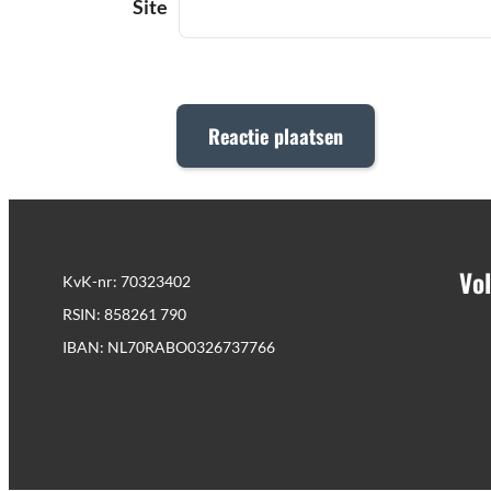
Site
Vol
KvK-nr: 70323402
RSIN: 858261 790
IBAN: NL70RABO0326737766