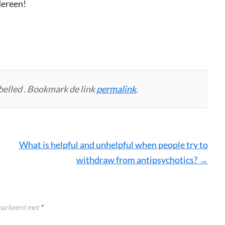
dereen!
belled . Bookmark de link
permalink
.
What is helpful and unhelpful when people try to
withdraw from antipsychotics?
→
emarkeerd met
*