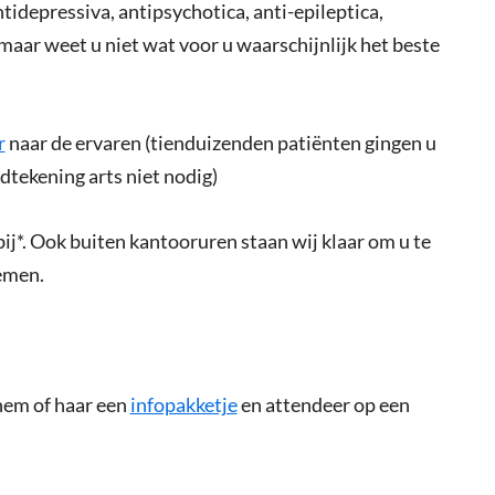
idepressiva, antipsychotica, anti-epileptica,
maar weet u niet wat voor u waarschijnlijk het beste
r
naar de ervaren (tienduizenden patiënten gingen u
tekening arts niet nodig)
j*. Ook buiten kantooruren staan wij klaar om u te
emen.
hem of haar een
infopakketje
en attendeer op een