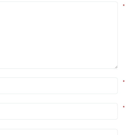
*
*
*