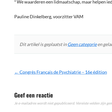
* We waarderen een lidmaatschap, maar helpen ie
Pauline Dinkelberg, voorzitter VAM
Dit artikel is geplaatst in
Geen categorie
en gela
Bericht
←
Congrès Français de Psychiatrie – 16e édition
navigatie
Geef een reactie
Je e-mailadres wordt niet gepubliceerd.
Vereiste velden zijn g