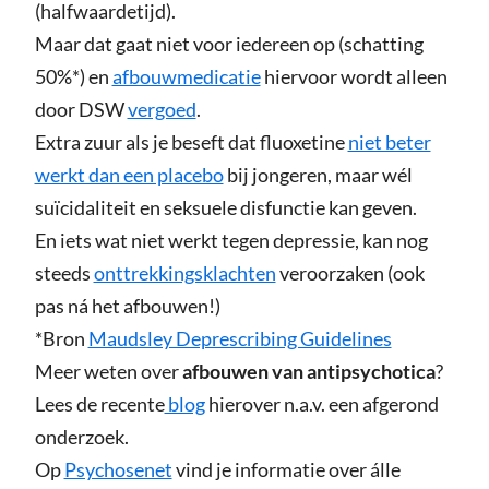
(halfwaardetijd).
Maar dat gaat niet voor iedereen op (schatting
50%*) en
afbouwmedicatie
hiervoor wordt alleen
door DSW
vergoed
.
Extra zuur als je beseft dat fluoxetine
niet beter
werkt dan een placebo
bij jongeren, maar wél
suïcidaliteit en seksuele disfunctie kan geven.
En iets wat niet werkt tegen depressie, kan nog
steeds
onttrekkingsklachten
veroorzaken (ook
pas ná het afbouwen!)
*Bron
Maudsley Deprescribing Guidelines
Meer weten over
afbouwen van antipsychotica
?
Lees de recente
blog
hierover n.a.v. een afgerond
onderzoek.
Op
Psychosenet
vind je informatie over álle