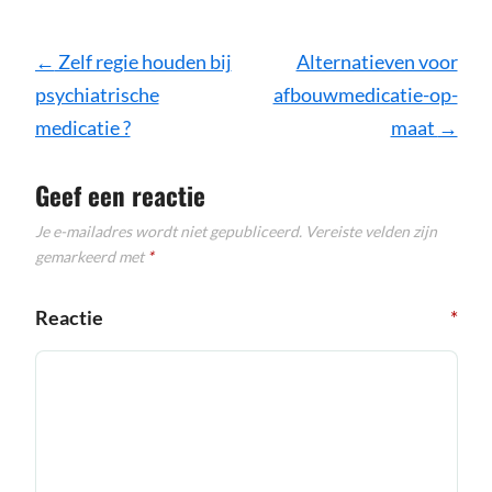
Bericht
←
Zelf regie houden bij
Alternatieven voor
navigatie
psychiatrische
afbouwmedicatie-op-
medicatie ?
maat
→
Geef een reactie
Je e-mailadres wordt niet gepubliceerd.
Vereiste velden zijn
gemarkeerd met
*
Reactie
*