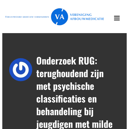
Ga
Vereniging
Verantwoord afbouwen
naar
Afbouwmedicatie
de
Togg
inhoud
mobi
men
Onderzoek RUG:
terughoudend zijn
met psychische
classificaties en
behandeling bij
jeugdigen met milde