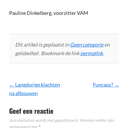
Pauline Dinkelberg, voorzitter VAM
Dit artikel is geplaatst in
Geen categorie
en
gelabelled . Bookmark de link
permalink
.
Bericht
←
Langdurige klachten
Funcaps?
→
navigatie
na afbouwen
Geef een reactie
Je e-mailadres wordt niet gepubliceerd.
Vereiste velden zijn
gemarkeerd met
*