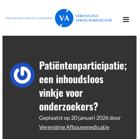
Ga
Vereniging
Verantwoord afbouwen
naar
Afbouwmedicatie
de
Togg
inhoud
mobi
men
Patiëntenparticipatie;
een inhoudsloos
vinkje voor
onderzoekers?
Geplaatst op
20 januari 2026
door
Vereniging Afbouwmedicatie