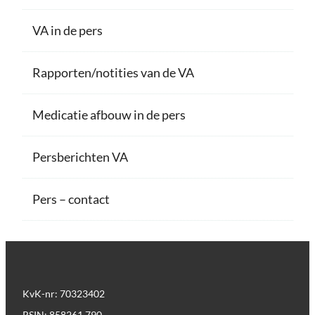
VA in de pers
Rapporten/notities van de VA
Medicatie afbouw in de pers
Persberichten VA
Pers – contact
KvK-nr: 70323402
RSIN: 858261 790