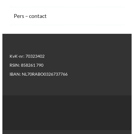
Pers – contact
KvK-nr: 70323402
RSIN: 858261 790
IBAN: NL70RABO0326737766