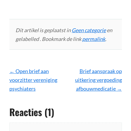
Dit artikel is geplaatst in
Geen categorie
en
gelabelled . Bookmark de link
permalink
.
Bericht
←
Open brief aan
Brief aanspraak op
navigatie
voorzitter vereniging
uitkering vergoeding
psychiaters
afbouwmedicatie
→
Reacties (1)