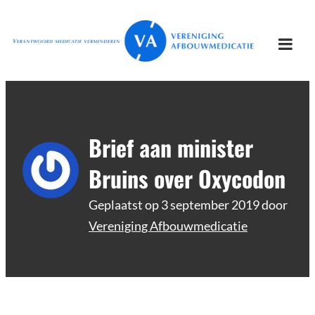
Ga
Vereniging
Verantwoord afbouwen
naar
Afbouwmedicatie
de
Togg
inhoud
mobi
men
Brief aan minister
Bruins over Oxycodon
Geplaatst op
3 september 2019
door
Vereniging Afbouwmedicatie