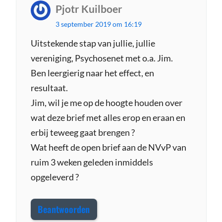
Pjotr Kuilboer
s
3 september 2019 om 16:19
c
h
Uitstekende stap van jullie, jullie
vereniging, Psychosenet met o.a. Jim.
r
Ben leergierig naar het effect, en
e
resultaat.
e
Jim, wil je me op de hoogte houden over
f
wat deze brief met alles erop en eraan en
:
erbij teweeg gaat brengen ?
Wat heeft de open brief aan de NVvP van
ruim 3 weken geleden inmiddels
opgeleverd ?
Beantwoorden