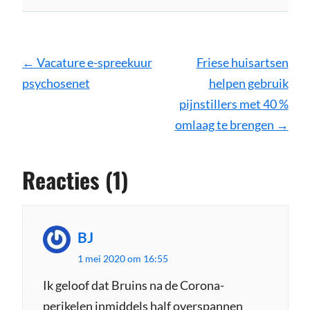
Bericht
←
Vacature e-spreekuur
Friese huisartsen
navigatie
psychosenet
helpen gebruik
pijnstillers met 40 %
omlaag te brengen
→
Reacties (1)
BJ
s
1 mei 2020 om 16:55
c
h
Ik geloof dat Bruins na de Corona-
perikelen inmiddels half overspannen
r