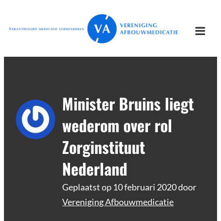
Ga
Vereniging
Verantwoord afbouwen
naar
Afbouwmedicatie
de
Togg
inhoud
mobi
men
Minister Bruins liegt
wederom over rol
Zorginstituut
Nederland
Geplaatst op
10 februari 2020
door
Vereniging Afbouwmedicatie