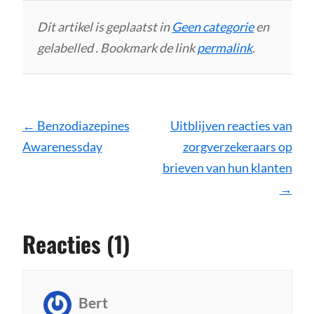
Dit artikel is geplaatst in
Geen categorie
en
gelabelled . Bookmark de link
permalink
.
Bericht
←
Benzodiazepines
Uitblijven reacties van
navigatie
Awarenessday
zorgverzekeraars op
brieven van hun klanten
→
Reacties (1)
Bert
s