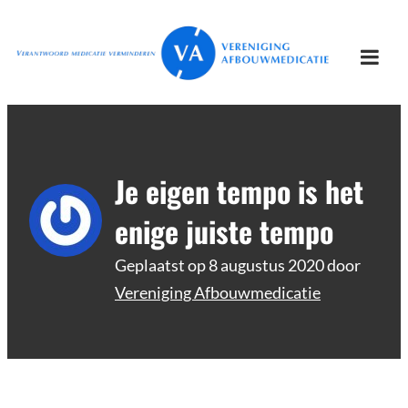
Ga
Vereniging
Verantwoord afbouwen
naar
Afbouwmedicatie
de
Togg
inhoud
mobi
men
Je eigen tempo is het
enige juiste tempo
Geplaatst op
8 augustus 2020
door
Vereniging Afbouwmedicatie