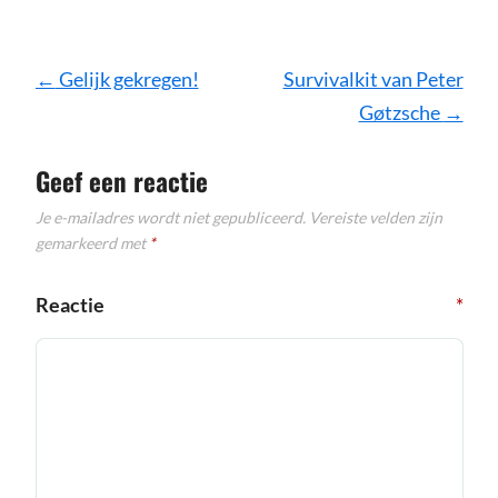
Bericht
←
Gelijk gekregen!
Survivalkit van Peter
navigatie
Gøtzsche
→
Geef een reactie
Je e-mailadres wordt niet gepubliceerd.
Vereiste velden zijn
gemarkeerd met
*
Reactie
*