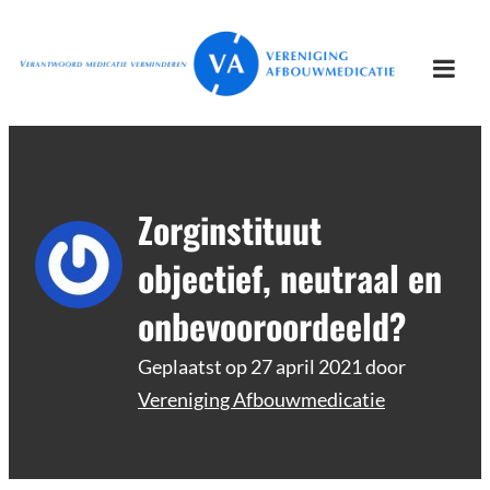
Ga
Vereniging
Verantwoord afbouwen
naar
Afbouwmedicatie
de
Togg
inhoud
mobi
men
Zorginstituut
objectief, neutraal en
onbevooroordeeld?
Geplaatst op
27 april 2021
door
Vereniging Afbouwmedicatie