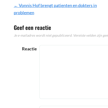
Bericht
←
Vonnis Hof brengt patienten en dokters in
navigatie
problemen
Geef een reactie
Je e-mailadres wordt niet gepubliceerd.
Vereiste velden zijn g
Reactie