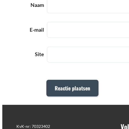
Naam
E-mail
Site
Vol
KvK-nr: 70323402