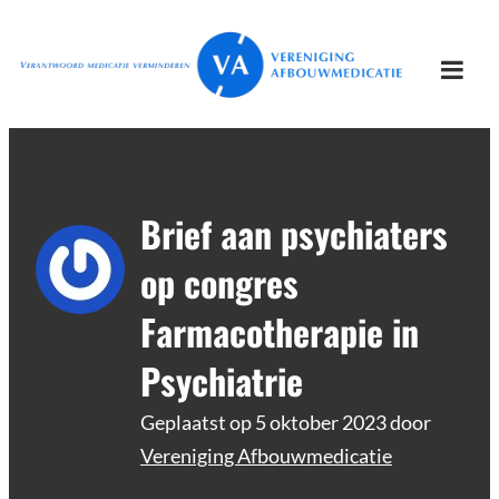
Ga
Vereniging
Verantwoord afbouwen
naar
Afbouwmedicatie
de
Togg
inhoud
mobi
men
Brief aan psychiaters
op congres
Farmacotherapie in
Psychiatrie
Geplaatst op
5 oktober 2023
door
Vereniging Afbouwmedicatie