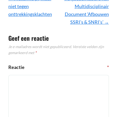
navigatie
niet tegen
Multidisciplinair
onttrekkingsklachten
Document ‘Afbouwen
SSRI’s & SNRI’s’
→
Geef een reactie
Je e-mailadres wordt niet gepubliceerd.
Vereiste velden zijn
gemarkeerd met
*
Reactie
*