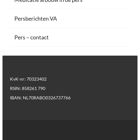
Persberichten VA
Pers – contact
KvK-nr: 70323402
RSIN: 858261 790
IBAN: NL70RABO0326737766