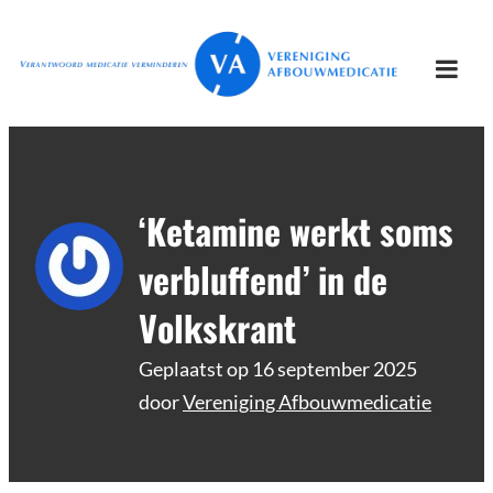
Ga
Vereniging
Verantwoord afbouwen
naar
Afbouwmedicatie
de
Togg
inhoud
mobi
men
‘Ketamine werkt soms
verbluffend’ in de
Volkskrant
Geplaatst op
16 september 2025
door
Vereniging Afbouwmedicatie