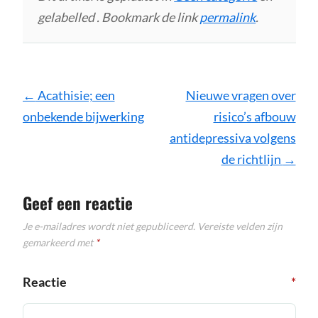
gelabelled . Bookmark de link
permalink
.
Bericht
←
Acathisie; een
Nieuwe vragen over
navigatie
onbekende bijwerking
risico’s afbouw
antidepressiva volgens
de richtlijn
→
Geef een reactie
Je e-mailadres wordt niet gepubliceerd.
Vereiste velden zijn
gemarkeerd met
*
Reactie
*