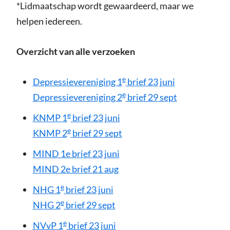
*Lidmaatschap wordt gewaardeerd, maar we
helpen iedereen.
Overzicht van alle verzoeken
e
Depressievereniging 1
brief 23 juni
e
Depressievereniging 2
brief 29 sept
e
KNMP 1
brief 23 juni
e
KNMP 2
brief 29 sept
MIND 1e brief 23 juni
MIND 2e brief 21 aug
e
NHG 1
brief 23 juni
e
NHG 2
brief 29 sept
e
NVvP 1
brief 23 juni