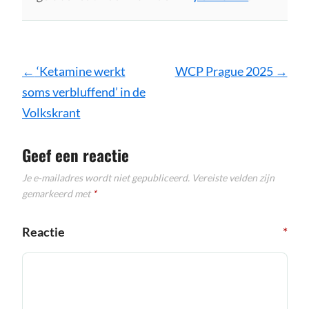
Bericht
←
‘Ketamine werkt
WCP Prague 2025
→
navigatie
soms verbluffend’ in de
Volkskrant
Geef een reactie
Je e-mailadres wordt niet gepubliceerd.
Vereiste velden zijn
gemarkeerd met
*
Reactie
*