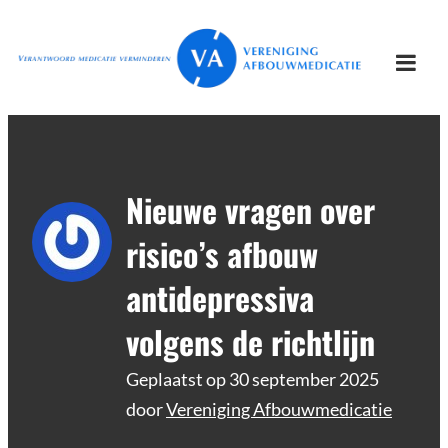
Ga
Vereniging
Verantwoord afbouwen
naar
Afbouwmedicatie
de
Togg
inhoud
mobi
men
Nieuwe vragen over
risico’s afbouw
antidepressiva
volgens de richtlijn
Geplaatst op
30 september 2025
door
Vereniging Afbouwmedicatie