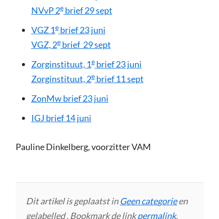
e
NVvP 2
brief 29 sept
e
VGZ 1
brief 23 juni
e
VGZ, 2
brief 29 sept
e
Zorginstituut, 1
brief 23 juni
e
Zorginstituut, 2
brief 11 sept
ZonMw brief 23 juni
IGJ brief 14 juni
Pauline Dinkelberg, voorzitter VAM
Dit artikel is geplaatst in
Geen categorie
en
gelabelled . Bookmark de link
permalink
.