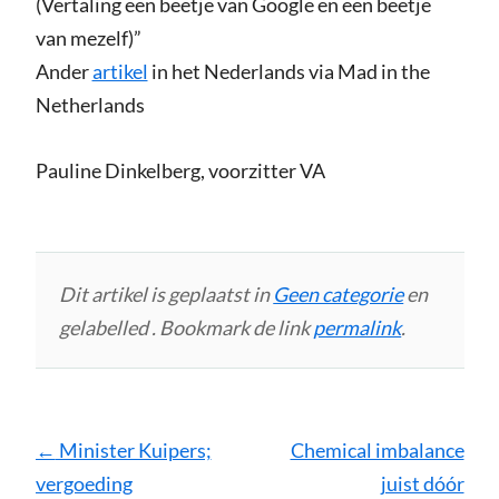
(Vertaling een beetje van Google en een beetje
van mezelf)”
Ander
artikel
in het Nederlands via Mad in the
Netherlands
Pauline Dinkelberg, voorzitter VA
Dit artikel is geplaatst in
Geen categorie
en
gelabelled . Bookmark de link
permalink
.
Bericht
←
Minister Kuipers;
Chemical imbalance
navigatie
vergoeding
juist dóór