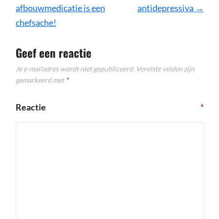
afbouwmedicatie is een
antidepressiva
→
chefsache!
Geef een reactie
Je e-mailadres wordt niet gepubliceerd.
Vereiste velden zijn
gemarkeerd met
*
Reactie
*