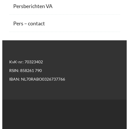
Persberichten VA
Pers – contact
KvK-nr: 70323402
RSIN: 858261 790
IBAN: NL70RABO0326737766