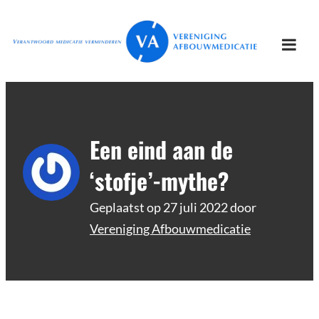
Ga
Vereniging
Verantwoord afbouwen
naar
Afbouwmedicatie
de
Togg
inhoud
mobi
men
Een eind aan de
‘stofje’-mythe?
Geplaatst op
27 juli 2022
door
Vereniging Afbouwmedicatie