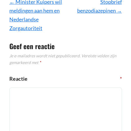
Bericht
←
Minister Kuipers wil
Stopbrief
navigatie
meldingen aan hem en
benzodiazepinen
→
Nederlandse
Zorgautoriteit
Geef een reactie
Je e-mailadres wordt niet gepubliceerd.
Vereiste velden zijn
gemarkeerd met
*
Reactie
*