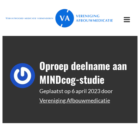
Ga
Vereniging
Verantwoord afbouwen
naar
Afbouwmedicatie
de
Togg
inhoud
mobi
men
Oproep deelname aan
MINDcog-studie
Geplaatst op
6 april 2023
door
Vereniging Afbouwmedicatie