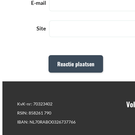
E-mail
Site
Vol
KvK-nr: 70323402
RSIN: 858261 790
IBAN: NL70RABO0326737766