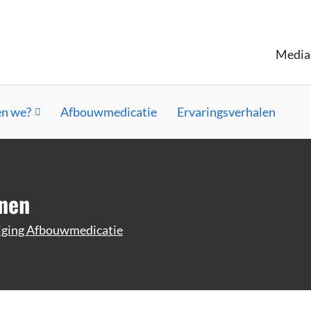
Media
n we?
Afbouwmedicatie
Ervaringsverhalen
inen
iging Afbouwmedicatie