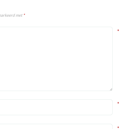
emarkeerd met
*
*
*
*