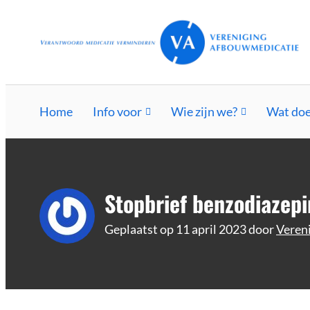
Ga
Vereniging Afbouwmedicatie
Verantwoord afbouwen
naar
de
inhoud
Home
Info voor
Wie zijn we?
Wat doe
Stopbrief benzodiazep
Geplaatst op
11 april 2023
door
Veren