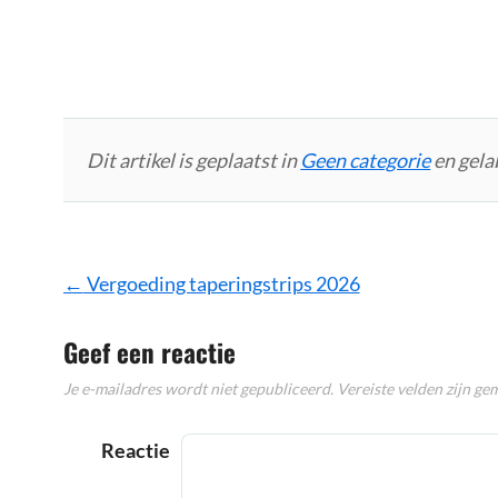
Dit artikel is geplaatst in
Geen categorie
en gela
Bericht
←
Vergoeding taperingstrips 2026
navigatie
Geef een reactie
Je e-mailadres wordt niet gepubliceerd.
Vereiste velden zijn g
Reactie