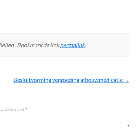
belled . Bookmark de link
permalink
.
Besluitvorming vergoeding afbouwmedicatie
→
emarkeerd met
*
*