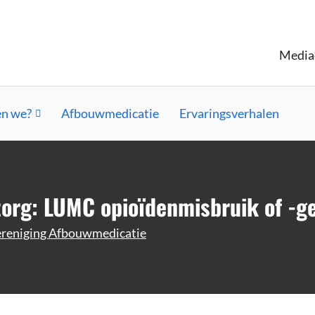
Media
n we?
Afbouwmedicatie
Ervaringsverhalen
 zorg: LUMC opioïdenmisbruik of -g
reniging Afbouwmedicatie