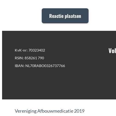
Vol
KvK-nr: 70323402
RSIN: 858261 790
IBAN: NL70RABO0326737766
Vereniging Afbouwmedicatie 2019