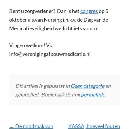
Bent u zorgverlener? Dan is het
congres
op 5
oktober a.s.van Nursing i.h.k.v. de Dag van de
Medicatieveiligheid wellicht iets voor u!
Vragen welkom! Via
info@verenigingafbouwmedicatie.nl
Dit artikel is geplaatst in
Geen categorie
en
gelabelled . Bookmark de link
permalink
.
Bericht
←
De noodzaak van
KASSA; hoeveel fouten