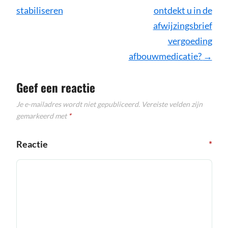
navigatie
stabiliseren
ontdekt u in de
afwijzingsbrief
vergoeding
afbouwmedicatie?
→
Geef een reactie
Je e-mailadres wordt niet gepubliceerd.
Vereiste velden zijn
gemarkeerd met
*
Reactie
*