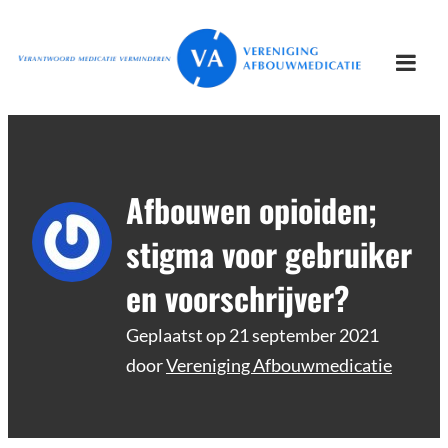
Ga
Vereniging
Verantwoord afbouwen
naar
Afbouwmedicatie
de
Togg
inhoud
mobi
men
Afbouwen opioiden;
stigma voor gebruiker
en voorschrijver?
Geplaatst op
21 september 2021
door
Vereniging Afbouwmedicatie