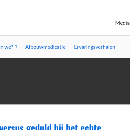
Media
n we?
Afbouwmedicatie
Ervaringsverhalen
 versus geduld bij het echte