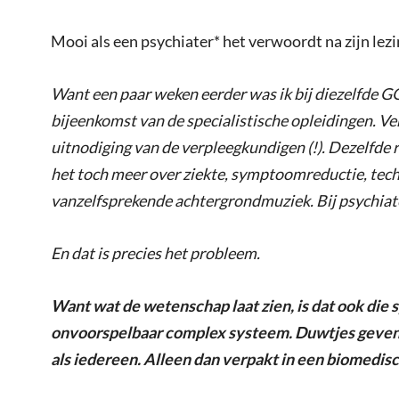
Mooi als een psychiater* het verwoordt na zijn lez
Want een paar weken eerder was ik bij diezelfde GGZ
bijeenkomst van de specialistische opleidingen. V
uitnodiging van de verpleegkundigen (!). Dezelfde
het toch meer over ziekte, symptoomreductie, tec
vanzelfsprekende achtergrondmuziek. Bij psychiat
En dat is precies het probleem.
Want wat de wetenschap laat zien, is dat ook die s
onvoorspelbaar complex systeem. Duwtjes geven i
als iedereen. Alleen dan verpakt in een biomedisch